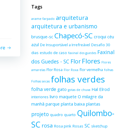
Tags
arquitetura
arame farpado
arquitetura e urbanismo
Chapecó-SC
brusque-sc
croqui
céu
azul
De Insuportável a Irrefreável
Desafio 30
ore
Faxinal
dias
estudo de caso
faxinal dos guedes
Flores
Flor
dos Guedes - SC
Flores
Flor Rosa
flor vermelha
amarelas
Flor Roxa
folhas
folhas verdes
Folhas secas
folha verde
gato
Hal Elrod
gotas de chuva
livro
maquete
O milagre da
interiores
manhã
parque
planta baixa
plantas
Quilombo-
projeto
quadro
quarto
SC
rosa
SC
Rosa pink
Rosas
sketchup