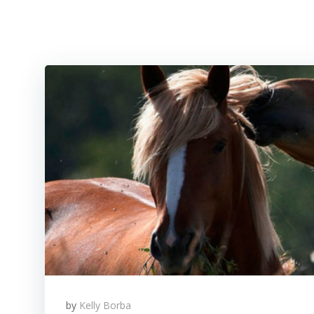
by
Kelly Borba