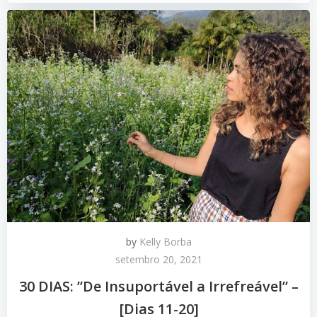
by
Kelly Borba
setembro 20, 2021
30 DIAS: ”De Insuportável a Irrefreável” –
[Dias 11-20]