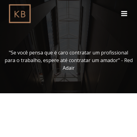
Pular
para
o
conteúdo
"Se você pensa que é caro contratar um profissional
para o trabalho, espere até contratar um amador" - Red
Adair