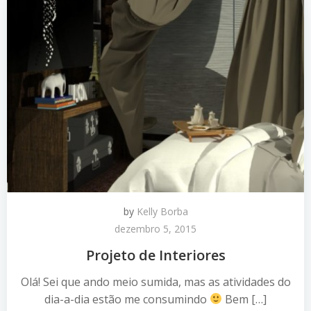
by
Kelly Borba
dezembro 5, 2015
Projeto de Interiores
Olá! Sei que ando meio sumida, mas as atividades do
dia-a-dia estão me consumindo
Bem […]