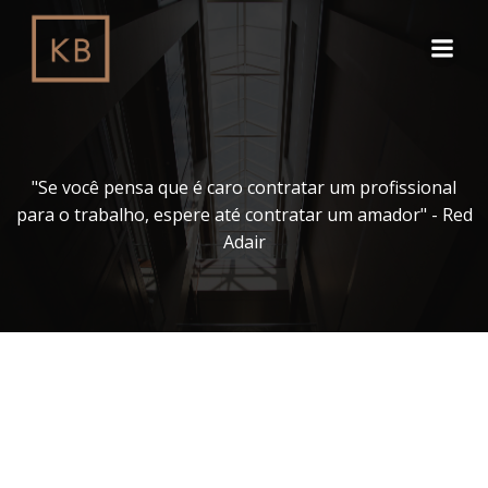
Pular
para
o
conteúdo
"Se você pensa que é caro contratar um profissional
para o trabalho, espere até contratar um amador" - Red
Adair