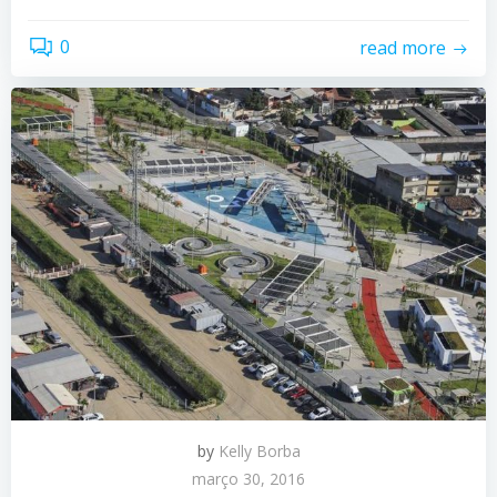
0
read more
by
Kelly Borba
março 30, 2016