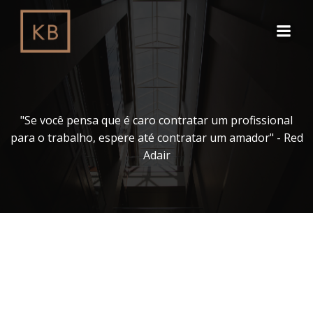
Pular
para
o
conteúdo
"Se você pensa que é caro contratar um profissional
para o trabalho, espere até contratar um amador" - Red
Adair