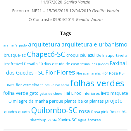
11/07/2020
Genilto Vanzin
Encontro INF21 – 15/09/2018
12/04/2019
Genilto Vanzin
O Contraste
09/04/2019
Genilto Vanzin
Tags
arquitetura
arquitetura e urbanismo
arame farpado
Chapecó-SC
brusque-sc
croqui
céu azul
De Insuportável a
Faxinal
Irrefreável
Desafio 30 dias
estudo de caso
faxinal dos guedes
Flores
Flor
dos Guedes - SC
Flor Rosa
Flores amarelas
Flor
folhas verdes
flor vermelha
Roxa
folhas
Folhas secas
folha verde
gato
Hal Elrod
livro
maquete
interiores
gotas de chuva
projeto
O milagre da manhã
parque
planta baixa
plantas
Quilombo-SC
rosa
SC
quadro
quarto
Rosa pink
Rosas
Xaxim-SC
sketchup
água
árvores
Verde