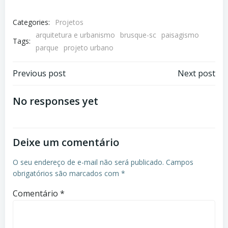
Categories:
Projetos
arquitetura e urbanismo
brusque-sc
paisagismo
Tags:
parque
projeto urbano
Post
Post
Previous post
Next post
navigation
navigation
No responses yet
Deixe um comentário
O seu endereço de e-mail não será publicado.
Campos
obrigatórios são marcados com
*
Comentário
*