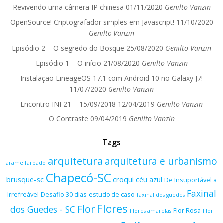
Revivendo uma câmera IP chinesa
01/11/2020
Genilto Vanzin
OpenSource! Criptografador simples em Javascript!
11/10/2020
Genilto Vanzin
Episódio 2 – O segredo do Bosque
25/08/2020
Genilto Vanzin
Episódio 1 – O início
21/08/2020
Genilto Vanzin
Instalação LineageOS 17.1 com Android 10 no Galaxy J7!
11/07/2020
Genilto Vanzin
Encontro INF21 – 15/09/2018
12/04/2019
Genilto Vanzin
O Contraste
09/04/2019
Genilto Vanzin
Tags
arquitetura
arquitetura e urbanismo
arame farpado
Chapecó-SC
brusque-sc
croqui
céu azul
De Insuportável a
Faxinal
Irrefreável
Desafio 30 dias
estudo de caso
faxinal dos guedes
Flores
Flor
dos Guedes - SC
Flor Rosa
Flores amarelas
Flor