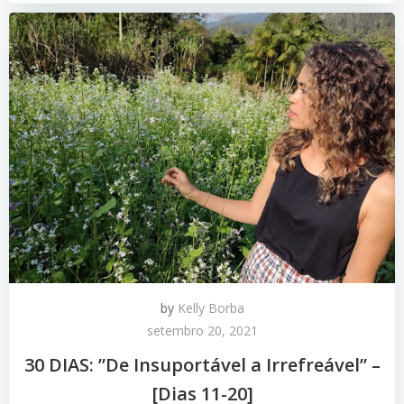
by
Kelly Borba
setembro 20, 2021
30 DIAS: ”De Insuportável a Irrefreável” –
[Dias 11-20]