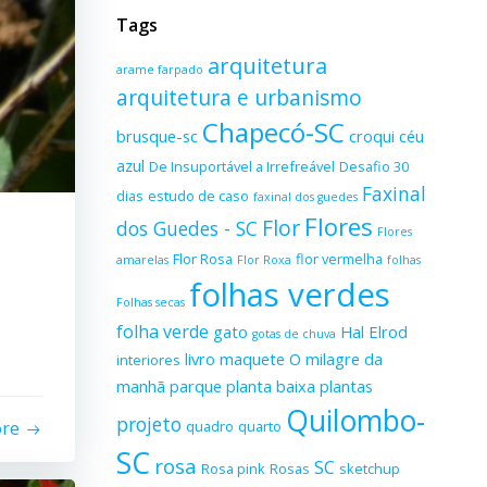
Tags
arquitetura
arame farpado
arquitetura e urbanismo
Chapecó-SC
brusque-sc
croqui
céu
azul
De Insuportável a Irrefreável
Desafio 30
Faxinal
dias
estudo de caso
faxinal dos guedes
Flores
Flor
dos Guedes - SC
Flores
Flor Rosa
flor vermelha
amarelas
Flor Roxa
folhas
folhas verdes
Folhas secas
folha verde
gato
Hal Elrod
gotas de chuva
livro
maquete
O milagre da
interiores
manhã
parque
planta baixa
plantas
Quilombo-
projeto
ore
quadro
quarto
SC
rosa
SC
Rosa pink
Rosas
sketchup