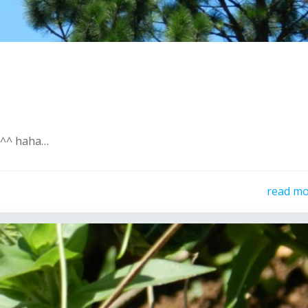
o ^^ haha…
read m