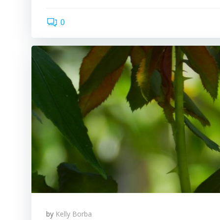
0
by
Kelly Borba