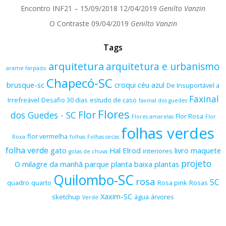
Encontro INF21 – 15/09/2018
12/04/2019
Genilto Vanzin
O Contraste
09/04/2019
Genilto Vanzin
Tags
arquitetura
arquitetura e urbanismo
arame farpado
Chapecó-SC
brusque-sc
croqui
céu azul
De Insuportável a
Faxinal
Irrefreável
Desafio 30 dias
estudo de caso
faxinal dos guedes
Flores
Flor
dos Guedes - SC
Flor Rosa
Flores amarelas
Flor
folhas verdes
flor vermelha
Roxa
folhas
Folhas secas
folha verde
gato
Hal Elrod
livro
maquete
interiores
gotas de chuva
projeto
O milagre da manhã
parque
planta baixa
plantas
Quilombo-SC
rosa
SC
quadro
quarto
Rosa pink
Rosas
Xaxim-SC
sketchup
água
árvores
Verde