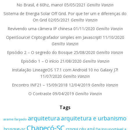
No Brasil, é 60hz, mano!
05/05/2021
Genilto Vanzin
Sistema de Energia Solar Off Grid. Por que ter um e diferenças do
On Grid
02/05/2021
Genilto Vanzin
Revivendo uma câmera IP chinesa
01/11/2020
Genilto Vanzin
OpenSource! Criptografador simples em Javascript!
11/10/2020
Genilto Vanzin
Episódio 2 – O segredo do Bosque
25/08/2020
Genilto Vanzin
Episódio 1 – O início
21/08/2020
Genilto Vanzin
Instalação LineageOS 17.1 com Android 10 no Galaxy J7!
11/07/2020
Genilto Vanzin
Encontro INF21 – 15/09/2018
12/04/2019
Genilto Vanzin
O Contraste
09/04/2019
Genilto Vanzin
Tags
arquitetura
arquitetura e urbanismo
arame farpado
Chapecó-SC
brusque-sc
croqui
céu azul
De Insuportável a