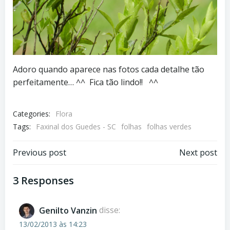
Adoro quando aparece nas fotos cada detalhe tão
perfeitamente… ^^ Fica tão lindo!! ^^
Categories:
Flora
Tags:
Faxinal dos Guedes - SC
folhas
folhas verdes
Post
Post
Previous post
Next post
navigation
navigation
3 Responses
Genilto Vanzin
disse:
13/02/2013 às 14:23