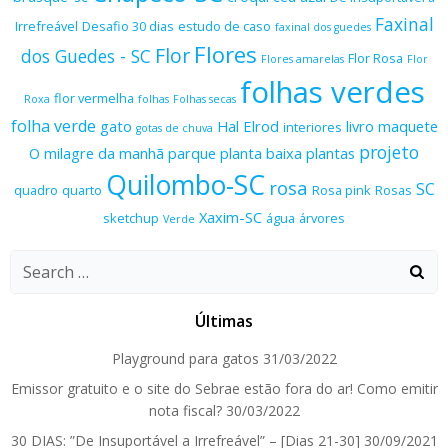
Faxinal
Irrefreável
Desafio 30 dias
estudo de caso
faxinal dos guedes
Flores
Flor
dos Guedes - SC
Flor Rosa
Flores amarelas
Flor
folhas verdes
flor vermelha
Roxa
folhas
Folhas secas
folha verde
gato
Hal Elrod
livro
maquete
interiores
gotas de chuva
projeto
O milagre da manhã
parque
planta baixa
plantas
Quilombo-SC
rosa
SC
quadro
quarto
Rosa pink
Rosas
Xaxim-SC
sketchup
água
árvores
Verde
Search
for:
Últimas
Playground para gatos
31/03/2022
Emissor gratuito e o site do Sebrae estão fora do ar! Como emitir
nota fiscal?
30/03/2022
30 DIAS: ”De Insuportável a Irrefreável” – [Dias 21-30]
30/09/2021