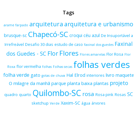
Tags
arquitetura
arquitetura e urbanismo
arame farpado
Chapecó-SC
brusque-sc
croqui
céu azul
De Insuportável a
Faxinal
Irrefreável
Desafio 30 dias
estudo de caso
faxinal dos guedes
Flores
Flor
dos Guedes - SC
Flor Rosa
Flores amarelas
Flor
folhas verdes
flor vermelha
Roxa
folhas
Folhas secas
folha verde
gato
Hal Elrod
livro
maquete
interiores
gotas de chuva
projeto
O milagre da manhã
parque
planta baixa
plantas
Quilombo-SC
rosa
SC
quadro
quarto
Rosa pink
Rosas
Xaxim-SC
sketchup
água
árvores
Verde