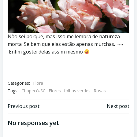
Não sei porque, mas isso me lembra de natureza
morta. Se bem que elas estão apenas murchas. ¬¬
Enfim gostei delas assim mesmo
Categories:
Flora
Tags:
Chapecó-SC
Flores
folhas verdes
Rosas
Post
Post
Previous post
Next post
navigation
navigation
No responses yet