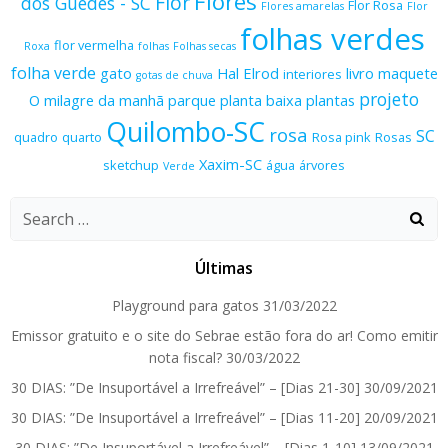
Flores
Flor
dos Guedes - SC
Flor Rosa
Flores amarelas
Flor
folhas verdes
flor vermelha
Roxa
folhas
Folhas secas
folha verde
gato
Hal Elrod
livro
maquete
interiores
gotas de chuva
projeto
O milagre da manhã
parque
planta baixa
plantas
Quilombo-SC
rosa
SC
quadro
quarto
Rosa pink
Rosas
Xaxim-SC
sketchup
água
árvores
Verde
Search
for:
Últimas
Playground para gatos
31/03/2022
Emissor gratuito e o site do Sebrae estão fora do ar! Como emitir
nota fiscal?
30/03/2022
30 DIAS: ”De Insuportável a Irrefreável” – [Dias 21-30]
30/09/2021
30 DIAS: ”De Insuportável a Irrefreável” – [Dias 11-20]
20/09/2021
30 DIAS: ”De Insuportável a Irrefreável” – [Dias 1-10]
13/09/2021