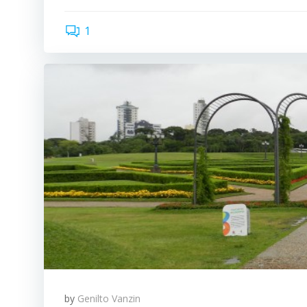
1
by
Genilto Vanzin