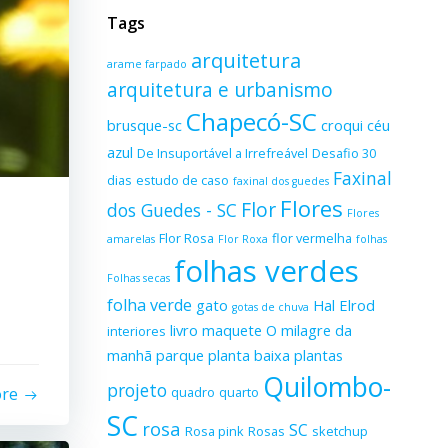
Tags
arquitetura
arame farpado
arquitetura e urbanismo
Chapecó-SC
brusque-sc
croqui
céu
azul
De Insuportável a Irrefreável
Desafio 30
Faxinal
dias
estudo de caso
faxinal dos guedes
Flores
Flor
dos Guedes - SC
Flores
Flor Rosa
flor vermelha
amarelas
Flor Roxa
folhas
folhas verdes
Folhas secas
folha verde
gato
Hal Elrod
gotas de chuva
livro
maquete
O milagre da
interiores
manhã
parque
planta baixa
plantas
Quilombo-
projeto
ore
quadro
quarto
SC
rosa
SC
Rosa pink
Rosas
sketchup