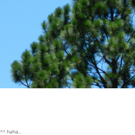
o ^^ haha…