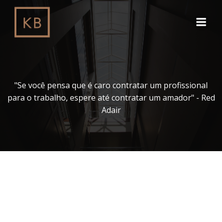
Pular
para
o
conteúdo
"Se você pensa que é caro contratar um profissional
para o trabalho, espere até contratar um amador" - Red
Adair