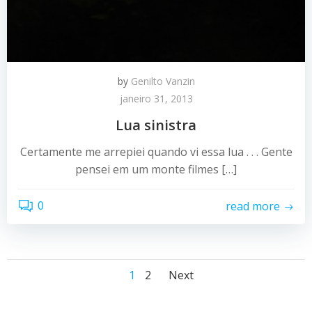
by
Genilto Vanzin
janeiro 31, 2013
Lua sinistra
Certamente me arrepiei quando vi essa lua . . . Gente
pensei em um monte filmes […]
0
read more
Posts
Posts
Page
Page
1
2
Next