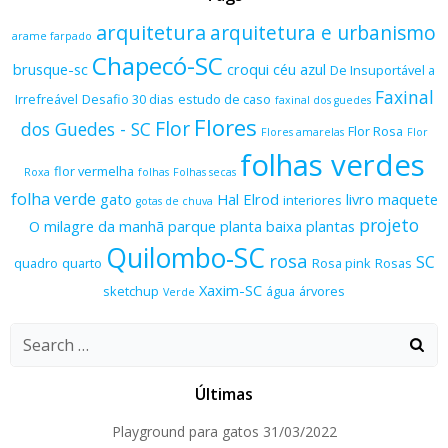
arquitetura
arquitetura e urbanismo
arame farpado
Chapecó-SC
brusque-sc
croqui
céu azul
De Insuportável a
Faxinal
Irrefreável
Desafio 30 dias
estudo de caso
faxinal dos guedes
Flores
Flor
dos Guedes - SC
Flor Rosa
Flores amarelas
Flor
folhas verdes
flor vermelha
Roxa
folhas
Folhas secas
folha verde
gato
Hal Elrod
livro
maquete
interiores
gotas de chuva
projeto
O milagre da manhã
parque
planta baixa
plantas
Quilombo-SC
rosa
SC
quadro
quarto
Rosa pink
Rosas
Xaxim-SC
sketchup
água
árvores
Verde
Search
for:
Últimas
Playground para gatos
31/03/2022