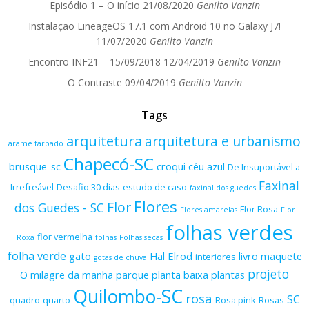
Episódio 1 – O início
21/08/2020
Genilto Vanzin
Instalação LineageOS 17.1 com Android 10 no Galaxy J7!
11/07/2020
Genilto Vanzin
Encontro INF21 – 15/09/2018
12/04/2019
Genilto Vanzin
O Contraste
09/04/2019
Genilto Vanzin
Tags
arquitetura
arquitetura e urbanismo
arame farpado
Chapecó-SC
brusque-sc
croqui
céu azul
De Insuportável a
Faxinal
Irrefreável
Desafio 30 dias
estudo de caso
faxinal dos guedes
Flores
Flor
dos Guedes - SC
Flor Rosa
Flores amarelas
Flor
folhas verdes
flor vermelha
Roxa
folhas
Folhas secas
folha verde
gato
Hal Elrod
livro
maquete
interiores
gotas de chuva
projeto
O milagre da manhã
parque
planta baixa
plantas
Quilombo-SC
rosa
SC
quadro
quarto
Rosa pink
Rosas