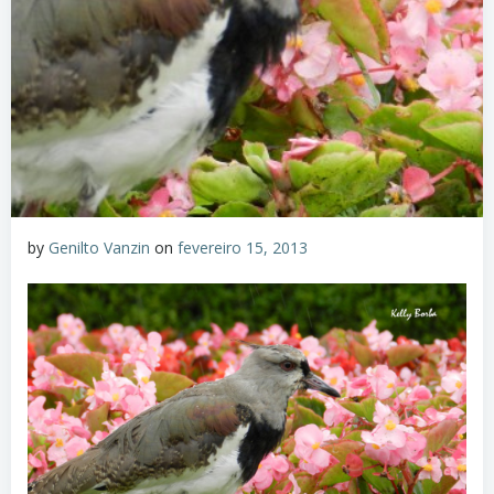
by
Genilto Vanzin
on
fevereiro 15, 2013