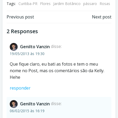
Tags:
Curitiba-PR
Flores
Jardim Botânico
pássaro
Rosas
Post
Post
Previous post
Next post
navigation
navigation
2 Responses
Genilto Vanzin
disse:
19/05/2013 às 19:30
Que fique claro, eu bati as fotos e tem o meu
nome no Post, mas os comentários são da Kelly.
Hehe
responder
Genilto Vanzin
disse:
06/02/2015 às 16:19