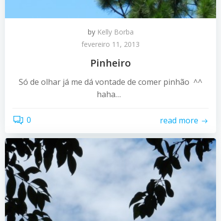
by
Kelly Borba
fevereiro 11, 2013
Pinheiro
Só de olhar já me dá vontade de comer pinhão ^^
haha…
0
read more