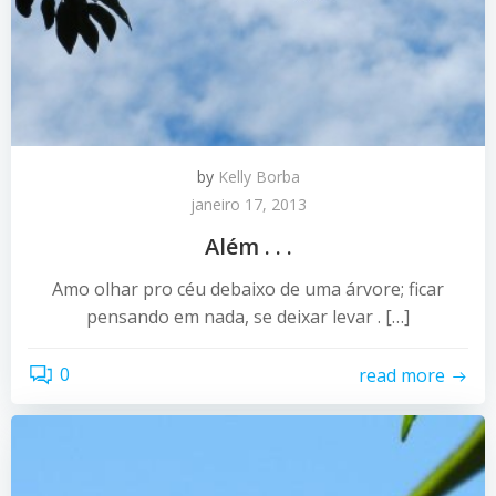
by
Kelly Borba
janeiro 17, 2013
Além . . .
Amo olhar pro céu debaixo de uma árvore; ficar
pensando em nada, se deixar levar . […]
0
read more