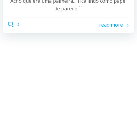
Acho que era uma palmeira… Fica lindo como papel
de parede ˆˆ
0
read more