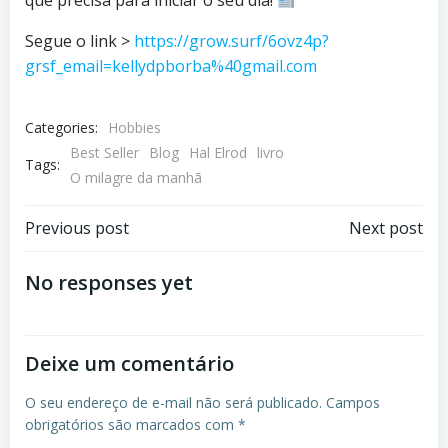
que precisa para iniciar o seu dia!
Segue o link >
https://grow.surf/6ovz4p?
grsf_email=kellydpborba%40gmail.com
Categories:
Hobbies
Best Seller
Blog
Hal Elrod
livro
Tags:
O milagre da manhã
Post
Post
Previous post
Next post
navigation
navigation
No responses yet
Deixe um comentário
O seu endereço de e-mail não será publicado.
Campos
obrigatórios são marcados com
*