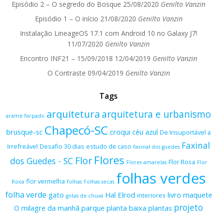
Episódio 2 – O segredo do Bosque
25/08/2020
Genilto Vanzin
Episódio 1 – O início
21/08/2020
Genilto Vanzin
Instalação LineageOS 17.1 com Android 10 no Galaxy J7!
11/07/2020
Genilto Vanzin
Encontro INF21 – 15/09/2018
12/04/2019
Genilto Vanzin
O Contraste
09/04/2019
Genilto Vanzin
Tags
arquitetura
arquitetura e urbanismo
arame farpado
Chapecó-SC
brusque-sc
croqui
céu azul
De Insuportável a
Faxinal
Irrefreável
Desafio 30 dias
estudo de caso
faxinal dos guedes
Flores
Flor
dos Guedes - SC
Flor Rosa
Flores amarelas
Flor
folhas verdes
flor vermelha
Roxa
folhas
Folhas secas
folha verde
gato
Hal Elrod
livro
maquete
interiores
gotas de chuva
projeto
O milagre da manhã
parque
planta baixa
plantas