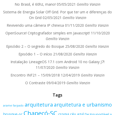
No Brasil, é 60hz, mano!
05/05/2021
Genilto Vanzin
Sistema de Energia Solar Off Grid. Por que ter um e diferenças do
On Grid
02/05/2021
Genilto Vanzin
Revivendo uma câmera IP chinesa
01/11/2020
Genilto Vanzin
OpenSource! Criptografador simples em Javascript!
11/10/2020
Genilto Vanzin
Episódio 2 – O segredo do Bosque
25/08/2020
Genilto Vanzin
Episódio 1 – O início
21/08/2020
Genilto Vanzin
Instalação LineageOS 17.1 com Android 10 no Galaxy J7!
11/07/2020
Genilto Vanzin
Encontro INF21 – 15/09/2018
12/04/2019
Genilto Vanzin
O Contraste
09/04/2019
Genilto Vanzin
Tags
arquitetura
arquitetura e urbanismo
arame farpado
Chapecó-SC
brusque-sc
croqui
céu azul
De Insuportável a