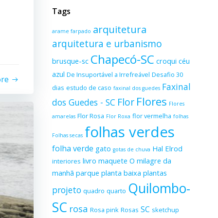
Tags
arquitetura
arame farpado
arquitetura e urbanismo
Chapecó-SC
brusque-sc
croqui
céu
azul
De Insuportável a Irrefreável
Desafio 30
ore
Faxinal
dias
estudo de caso
faxinal dos guedes
Flores
Flor
dos Guedes - SC
Flores
Flor Rosa
flor vermelha
amarelas
Flor Roxa
folhas
folhas verdes
Folhas secas
folha verde
gato
Hal Elrod
gotas de chuva
livro
maquete
O milagre da
interiores
manhã
parque
planta baixa
plantas
Quilombo-
projeto
quadro
quarto
SC
rosa
SC
Rosa pink
Rosas
sketchup