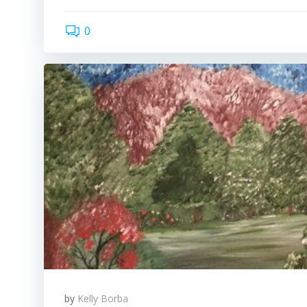
0
by
Kelly Borba