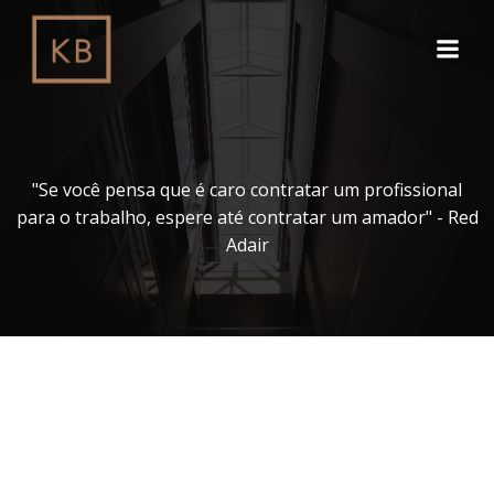
Pular
para
o
conteúdo
"Se você pensa que é caro contratar um profissional
para o trabalho, espere até contratar um amador" - Red
Adair