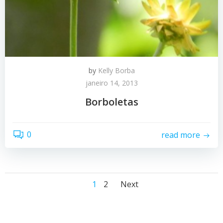
by
Kelly Borba
janeiro 14, 2013
Borboletas
0
read more
Posts
Posts
Page
Page
1
2
Next
navigation
navigation