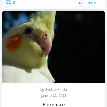
0
read more
by
Genilto Vanzin
janeiro 22, 2013
Florensce