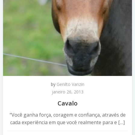
by
Genilto Vanzin
janeiro 26, 2013
Cavalo
“Você ganha força, coragem e confiança, através de
cada experiência em que você realmente para e […]