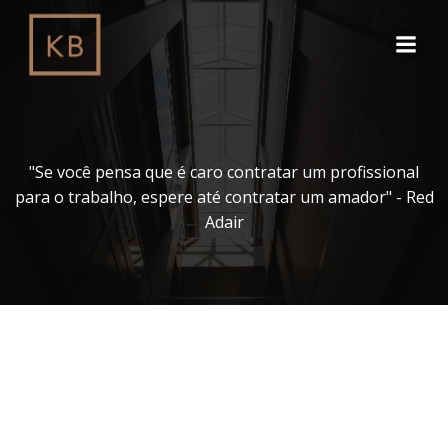
Pular
para
o
conteúdo
"Se você pensa que é caro contratar um profissional
para o trabalho, espere até contratar um amador" - Red
Adair