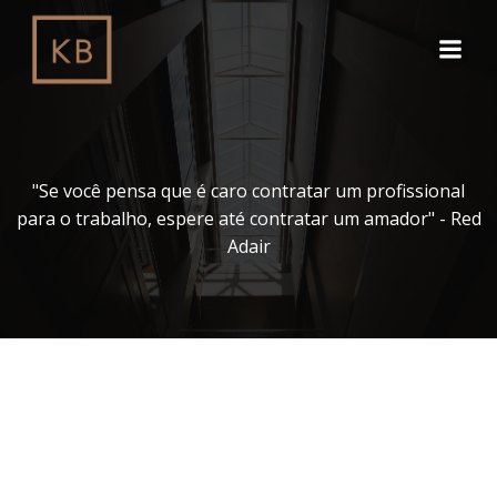
Pular
para
o
conteúdo
"Se você pensa que é caro contratar um profissional
para o trabalho, espere até contratar um amador" - Red
Adair