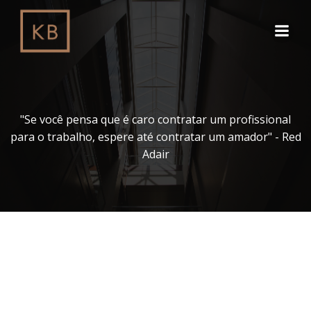
Pular
para
o
conteúdo
"Se você pensa que é caro contratar um profissional
para o trabalho, espere até contratar um amador" - Red
Adair