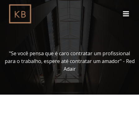
Pular
para
o
conteúdo
"Se você pensa que é caro contratar um profissional
para o trabalho, espere até contratar um amador" - Red
Adair