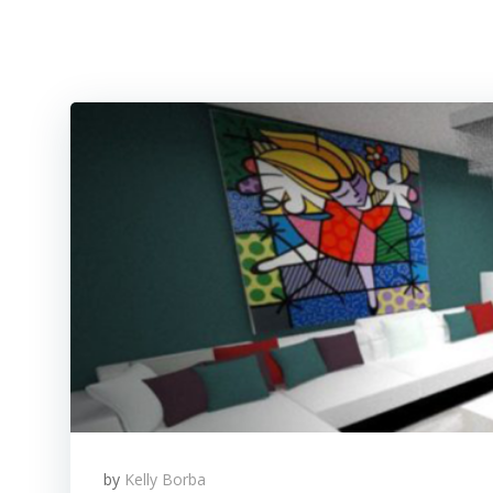
by
Kelly Borba