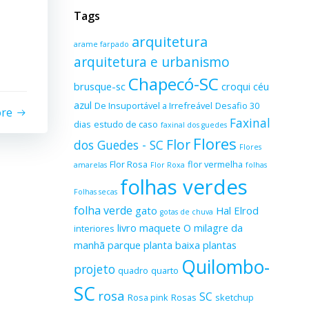
Tags
arquitetura
arame farpado
arquitetura e urbanismo
Chapecó-SC
brusque-sc
croqui
céu
azul
De Insuportável a Irrefreável
Desafio 30
ore
Faxinal
dias
estudo de caso
faxinal dos guedes
Flores
Flor
dos Guedes - SC
Flores
Flor Rosa
flor vermelha
amarelas
Flor Roxa
folhas
folhas verdes
Folhas secas
folha verde
gato
Hal Elrod
gotas de chuva
livro
maquete
O milagre da
interiores
manhã
parque
planta baixa
plantas
Quilombo-
projeto
quadro
quarto
SC
rosa
SC
Rosa pink
Rosas
sketchup