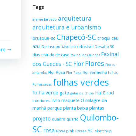
Tags
arquitetura
arame farpado
arquitetura e urbanismo
Chapecó-SC
brusque-sc
croqui
céu
azul
De Insuportável a Irrefreável
Desafio 30
ore
Faxinal
dias
estudo de caso
faxinal dos guedes
Flores
Flor
dos Guedes - SC
Flores
Flor Rosa
flor vermelha
amarelas
Flor Roxa
folhas
folhas verdes
Folhas secas
folha verde
gato
Hal Elrod
gotas de chuva
livro
maquete
O milagre da
interiores
manhã
parque
planta baixa
plantas
Quilombo-
projeto
quadro
quarto
SC
rosa
SC
Rosa pink
Rosas
sketchup