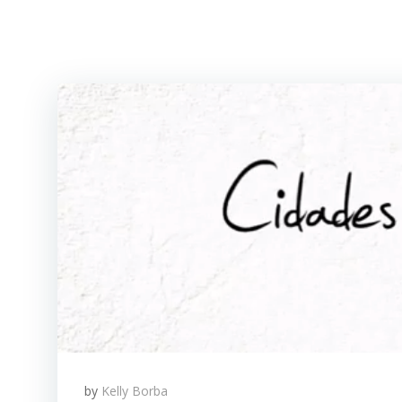
by
Kelly Borba