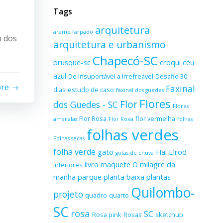
Tags
arquitetura
arame farpado
m dos
arquitetura e urbanismo
Chapecó-SC
brusque-sc
croqui
céu
azul
De Insuportável a Irrefreável
Desafio 30
ore
Faxinal
dias
estudo de caso
faxinal dos guedes
Flores
Flor
dos Guedes - SC
Flores
Flor Rosa
flor vermelha
amarelas
Flor Roxa
folhas
folhas verdes
Folhas secas
folha verde
gato
Hal Elrod
gotas de chuva
livro
maquete
O milagre da
interiores
manhã
parque
planta baixa
plantas
Quilombo-
projeto
quadro
quarto
SC
rosa
SC
Rosa pink
Rosas
sketchup