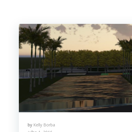
by
Kelly Borba