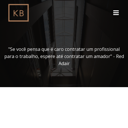
Pular
para
o
conteúdo
"Se você pensa que é caro contratar um profissional
para o trabalho, espere até contratar um amador" - Red
Adair