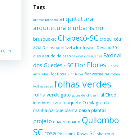
Tags
arquitetura
arame farpado
arquitetura e urbanismo
Chapecó-SC
brusque-sc
croqui
céu
azul
De Insuportável a Irrefreável
Desafio 30
ore
Faxinal
dias
estudo de caso
faxinal dos guedes
Flores
Flor
dos Guedes - SC
Flores
Flor Rosa
flor vermelha
amarelas
Flor Roxa
folhas
folhas verdes
Folhas secas
folha verde
gato
Hal Elrod
gotas de chuva
livro
maquete
O milagre da
interiores
manhã
parque
planta baixa
plantas
Quilombo-
projeto
quadro
quarto
SC
rosa
SC
Rosa pink
Rosas
sketchup