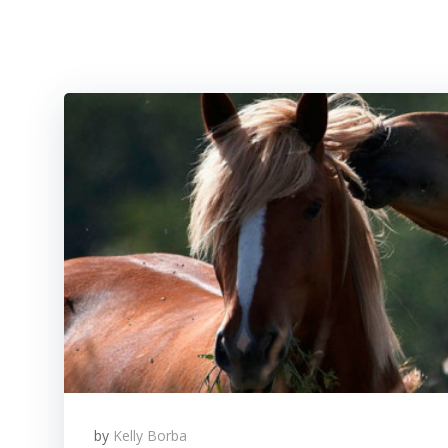
by
Kelly Borba