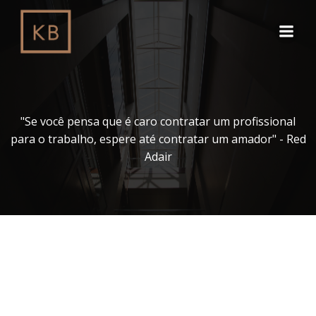
Pular
para
o
conteúdo
"Se você pensa que é caro contratar um profissional
para o trabalho, espere até contratar um amador" - Red
Adair