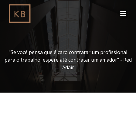
Pular
para
o
conteúdo
"Se você pensa que é caro contratar um profissional
para o trabalho, espere até contratar um amador" - Red
Adair