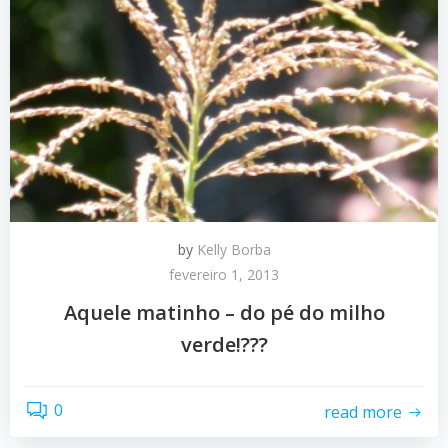
by
Kelly Borba
fevereiro 1, 2013
Aquele matinho – do pé do milho
verde!???
0
read more