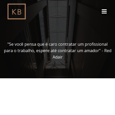
Pular
para
o
conteúdo
"Se você pensa que é caro contratar um profissional
para o trabalho, espere até contratar um amador" - Red
Adair