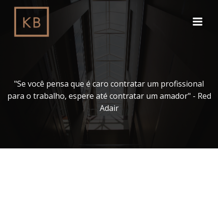
Pular
para
o
conteúdo
"Se você pensa que é caro contratar um profissional
para o trabalho, espere até contratar um amador" - Red
Adair