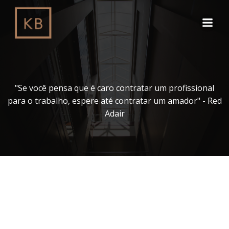
Pular
para
o
conteúdo
"Se você pensa que é caro contratar um profissional
para o trabalho, espere até contratar um amador" - Red
Adair