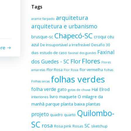
Tags
arquitetura
arame farpado
arquitetura e urbanismo
Chapecó-SC
brusque-sc
croqui
céu
azul
De Insuportável a Irrefreável
Desafio 30
ore
Faxinal
dias
estudo de caso
faxinal dos guedes
Flores
Flor
dos Guedes - SC
Flores
Flor Rosa
flor vermelha
amarelas
Flor Roxa
folhas
folhas verdes
Folhas secas
folha verde
gato
Hal Elrod
gotas de chuva
livro
maquete
O milagre da
interiores
manhã
parque
planta baixa
plantas
Quilombo-
projeto
quadro
quarto
SC
rosa
SC
Rosa pink
Rosas
sketchup