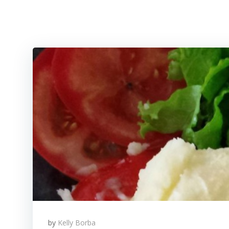
by
Kelly Borba