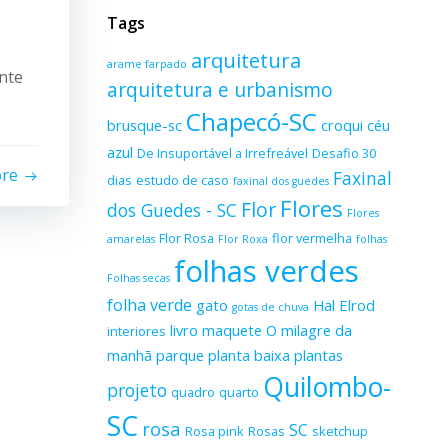
Tags
arquitetura
arame farpado
nte
arquitetura e urbanismo
Chapecó-SC
brusque-sc
croqui
céu
azul
De Insuportável a Irrefreável
Desafio 30
ore
Faxinal
dias
estudo de caso
faxinal dos guedes
Flores
Flor
dos Guedes - SC
Flores
Flor Rosa
flor vermelha
amarelas
Flor Roxa
folhas
folhas verdes
Folhas secas
folha verde
gato
Hal Elrod
gotas de chuva
livro
maquete
O milagre da
interiores
manhã
parque
planta baixa
plantas
Quilombo-
projeto
quadro
quarto
SC
rosa
SC
Rosa pink
Rosas
sketchup