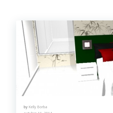
by
Kelly Borba