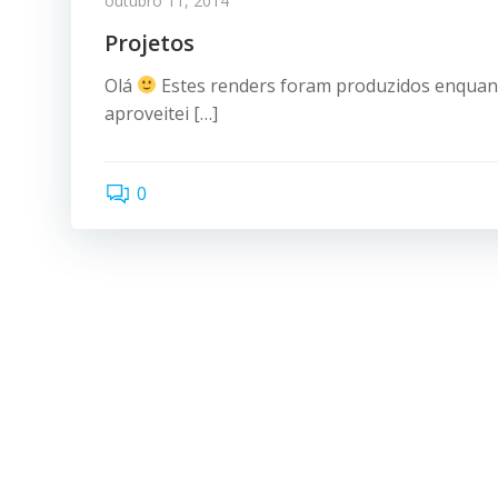
outubro 11, 2014
Projetos
Olá
Estes renders foram produzidos enquant
aproveitei […]
0