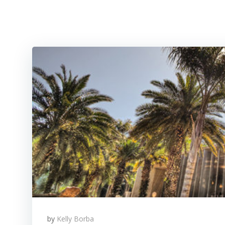
by
Kelly Borba