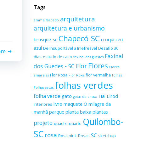
Tags
arquitetura
arame farpado
arquitetura e urbanismo
Chapecó-SC
brusque-sc
croqui
céu
azul
De Insuportável a Irrefreável
Desafio 30
ore
Faxinal
dias
estudo de caso
faxinal dos guedes
Flores
Flor
dos Guedes - SC
Flores
Flor Rosa
flor vermelha
amarelas
Flor Roxa
folhas
folhas verdes
Folhas secas
folha verde
gato
Hal Elrod
gotas de chuva
livro
maquete
O milagre da
interiores
manhã
parque
planta baixa
plantas
Quilombo-
projeto
quadro
quarto
SC
rosa
SC
Rosa pink
Rosas
sketchup