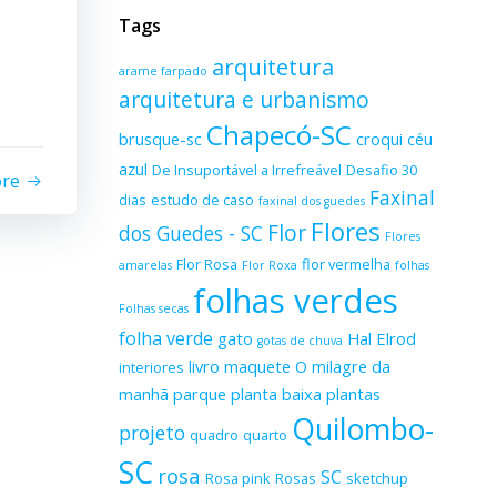
Tags
arquitetura
arame farpado
arquitetura e urbanismo
Chapecó-SC
brusque-sc
croqui
céu
azul
De Insuportável a Irrefreável
Desafio 30
ore
Faxinal
dias
estudo de caso
faxinal dos guedes
Flores
Flor
dos Guedes - SC
Flores
Flor Rosa
flor vermelha
amarelas
Flor Roxa
folhas
folhas verdes
Folhas secas
folha verde
gato
Hal Elrod
gotas de chuva
livro
maquete
O milagre da
interiores
manhã
parque
planta baixa
plantas
Quilombo-
projeto
quadro
quarto
SC
rosa
SC
Rosa pink
Rosas
sketchup