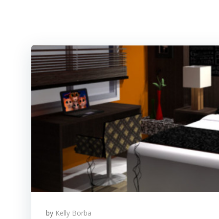
by
Kelly Borba