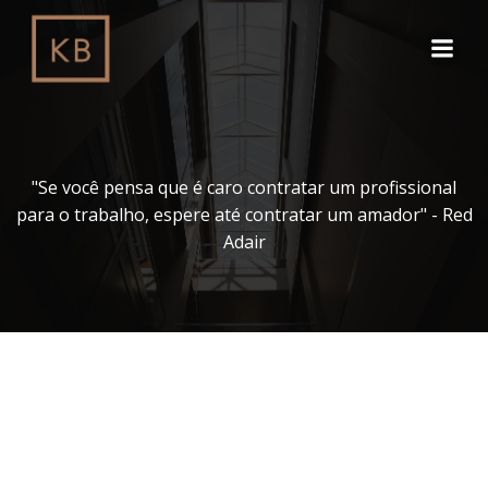
Pular
para
o
conteúdo
"Se você pensa que é caro contratar um profissional
para o trabalho, espere até contratar um amador" - Red
Adair