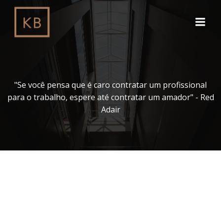
Pular
para
o
conteúdo
"Se você pensa que é caro contratar um profissional
para o trabalho, espere até contratar um amador" - Red
Adair