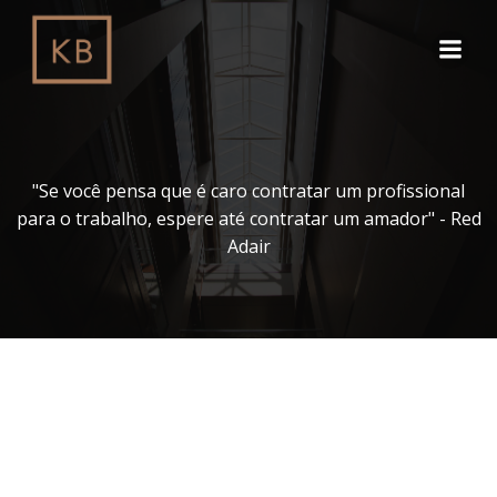
Pular
para
o
conteúdo
"Se você pensa que é caro contratar um profissional
para o trabalho, espere até contratar um amador" - Red
Adair