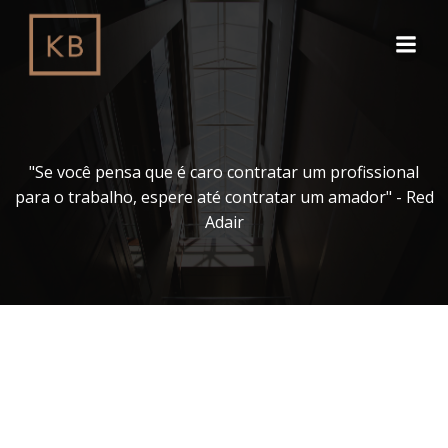
Pular
para
o
conteúdo
"Se você pensa que é caro contratar um profissional
para o trabalho, espere até contratar um amador" - Red
Adair