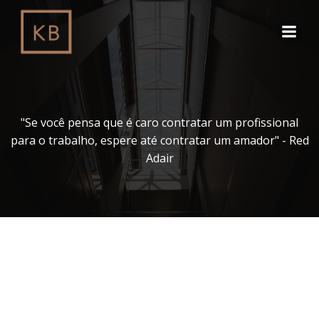
Pular
para
o
conteúdo
"Se você pensa que é caro contratar um profissional
para o trabalho, espere até contratar um amador" - Red
Adair