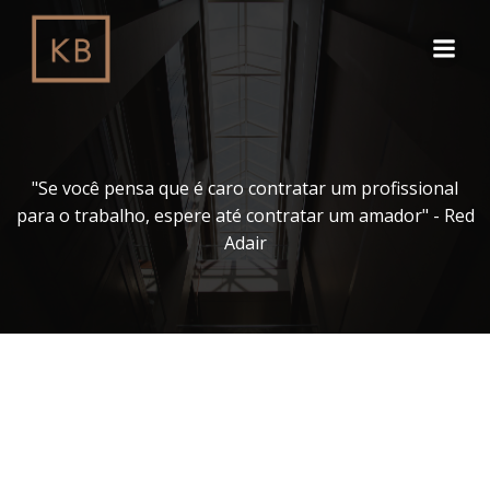
Pular
para
o
conteúdo
"Se você pensa que é caro contratar um profissional
para o trabalho, espere até contratar um amador" - Red
Adair