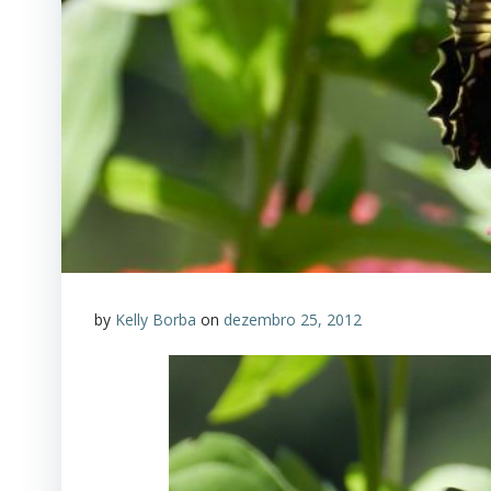
by
Kelly Borba
on
dezembro 25, 2012