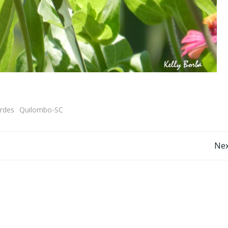
erdes
Quilombo-SC
Post
Nex
navigation