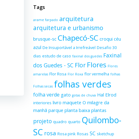
Tags
arquitetura
arame farpado
arquitetura e urbanismo
Chapecó-SC
brusque-sc
croqui
céu
azul
De Insuportável a Irrefreável
Desafio 30
Faxinal
dias
estudo de caso
faxinal dos guedes
Flores
Flor
dos Guedes - SC
Flores
Flor Rosa
flor vermelha
amarelas
Flor Roxa
folhas
folhas verdes
Folhas secas
folha verde
gato
Hal Elrod
gotas de chuva
livro
maquete
O milagre da
interiores
manhã
parque
planta baixa
plantas
Quilombo-
projeto
quadro
quarto
SC
rosa
SC
Rosa pink
Rosas
sketchup