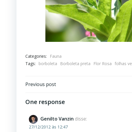
Categories:
Fauna
Tags:
borboleta
Borboleta preta
Flor Rosa
folhas v
Post
Previous post
navigation
One response
Genilto Vanzin
disse:
27/12/2012 às 12:47