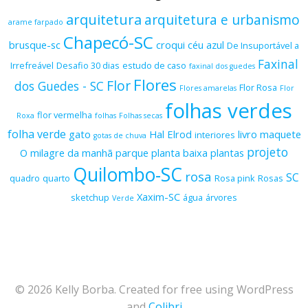
arquitetura
arquitetura e urbanismo
arame farpado
Chapecó-SC
brusque-sc
croqui
céu azul
De Insuportável a
Faxinal
Irrefreável
Desafio 30 dias
estudo de caso
faxinal dos guedes
Flores
Flor
dos Guedes - SC
Flor Rosa
Flores amarelas
Flor
folhas verdes
flor vermelha
Roxa
folhas
Folhas secas
folha verde
gato
Hal Elrod
livro
maquete
interiores
gotas de chuva
projeto
O milagre da manhã
parque
planta baixa
plantas
Quilombo-SC
rosa
SC
quadro
quarto
Rosa pink
Rosas
Xaxim-SC
sketchup
água
árvores
Verde
© 2026 Kelly Borba. Created for free using WordPress
and
Colibri