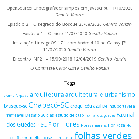
OpenSource! Criptografador simples em Javascript!
11/10/2020
Genilto Vanzin
Episódio 2 – O segredo do Bosque
25/08/2020
Genilto Vanzin
Episódio 1 – O início
21/08/2020
Genilto Vanzin
Instalação LineageOS 17.1 com Android 10 no Galaxy J7!
11/07/2020
Genilto Vanzin
Encontro INF21 – 15/09/2018
12/04/2019
Genilto Vanzin
O Contraste
09/04/2019
Genilto Vanzin
Tags
arquitetura
arquitetura e urbanismo
arame farpado
Chapecó-SC
brusque-sc
croqui
céu azul
De Insuportável a
Faxinal
Irrefreável
Desafio 30 dias
estudo de caso
faxinal dos guedes
Flores
Flor
dos Guedes - SC
Flor Rosa
Flores amarelas
Flor
folhas verdes
flor vermelha
Roxa
folhas
Folhas secas