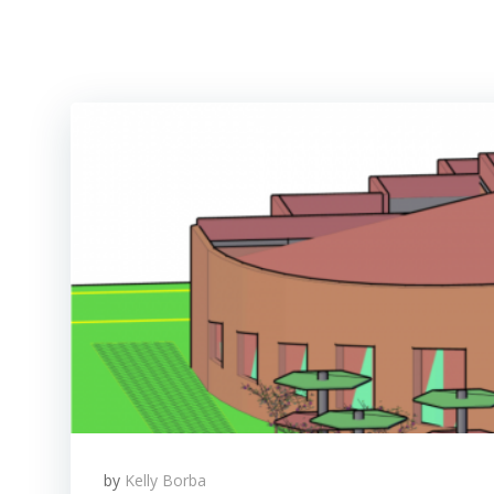
by
Kelly Borba