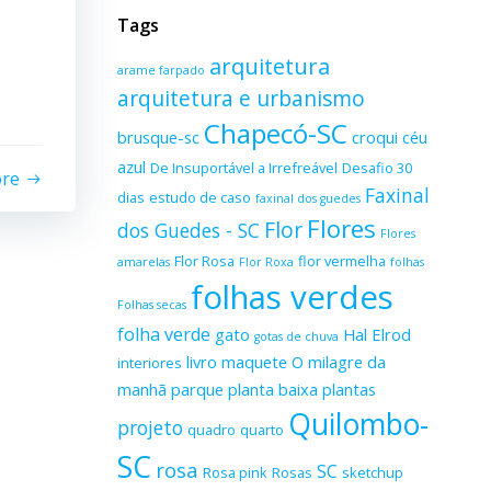
Tags
arquitetura
arame farpado
arquitetura e urbanismo
Chapecó-SC
brusque-sc
croqui
céu
azul
De Insuportável a Irrefreável
Desafio 30
ore
Faxinal
dias
estudo de caso
faxinal dos guedes
Flores
Flor
dos Guedes - SC
Flores
Flor Rosa
flor vermelha
amarelas
Flor Roxa
folhas
folhas verdes
Folhas secas
folha verde
gato
Hal Elrod
gotas de chuva
livro
maquete
O milagre da
interiores
manhã
parque
planta baixa
plantas
Quilombo-
projeto
quadro
quarto
SC
rosa
SC
Rosa pink
Rosas
sketchup