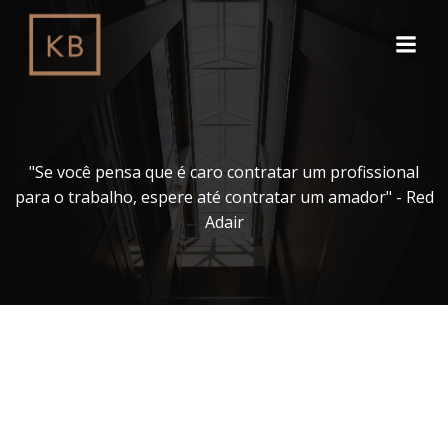
Pular
para
o
conteúdo
"Se você pensa que é caro contratar um profissional
para o trabalho, espere até contratar um amador" - Red
Adair