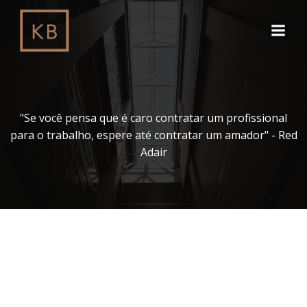
Pular
para
o
conteúdo
"Se você pensa que é caro contratar um profissional
para o trabalho, espere até contratar um amador" - Red
Adair