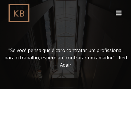
Pular
para
o
conteúdo
"Se você pensa que é caro contratar um profissional
para o trabalho, espere até contratar um amador" - Red
Adair