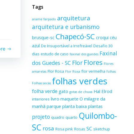
Tags
arquitetura
arame farpado
arquitetura e urbanismo
Chapecó-SC
brusque-sc
croqui
céu
azul
De Insuportável a Irrefreável
Desafio 30
ore
Faxinal
dias
estudo de caso
faxinal dos guedes
Flores
Flor
dos Guedes - SC
Flores
Flor Rosa
flor vermelha
amarelas
Flor Roxa
folhas
folhas verdes
Folhas secas
folha verde
gato
Hal Elrod
gotas de chuva
livro
maquete
O milagre da
interiores
manhã
parque
planta baixa
plantas
Quilombo-
projeto
quadro
quarto
SC
rosa
SC
Rosa pink
Rosas
sketchup