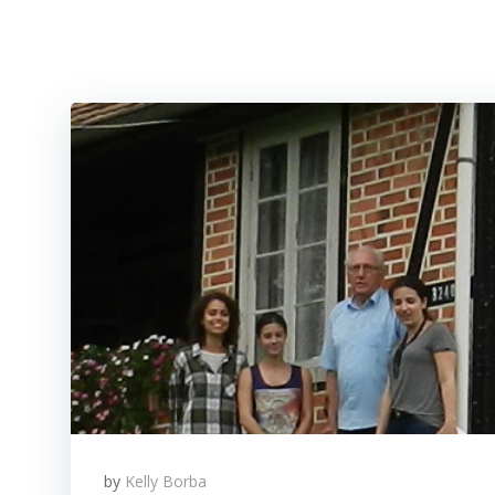
by
Kelly Borba