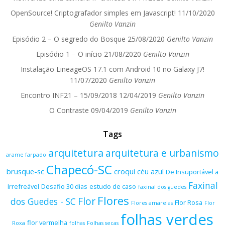
OpenSource! Criptografador simples em Javascript!
11/10/2020
Genilto Vanzin
Episódio 2 – O segredo do Bosque
25/08/2020
Genilto Vanzin
Episódio 1 – O início
21/08/2020
Genilto Vanzin
Instalação LineageOS 17.1 com Android 10 no Galaxy J7!
11/07/2020
Genilto Vanzin
Encontro INF21 – 15/09/2018
12/04/2019
Genilto Vanzin
O Contraste
09/04/2019
Genilto Vanzin
Tags
arquitetura
arquitetura e urbanismo
arame farpado
Chapecó-SC
brusque-sc
croqui
céu azul
De Insuportável a
Faxinal
Irrefreável
Desafio 30 dias
estudo de caso
faxinal dos guedes
Flores
Flor
dos Guedes - SC
Flor Rosa
Flores amarelas
Flor
folhas verdes
flor vermelha
Roxa
folhas
Folhas secas