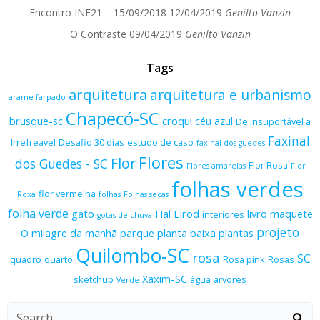
Encontro INF21 – 15/09/2018
12/04/2019
Genilto Vanzin
O Contraste
09/04/2019
Genilto Vanzin
Tags
arquitetura
arquitetura e urbanismo
arame farpado
Chapecó-SC
brusque-sc
croqui
céu azul
De Insuportável a
Faxinal
Irrefreável
Desafio 30 dias
estudo de caso
faxinal dos guedes
Flores
Flor
dos Guedes - SC
Flor Rosa
Flores amarelas
Flor
folhas verdes
flor vermelha
Roxa
folhas
Folhas secas
folha verde
gato
Hal Elrod
livro
maquete
interiores
gotas de chuva
projeto
O milagre da manhã
parque
planta baixa
plantas
Quilombo-SC
rosa
SC
quadro
quarto
Rosa pink
Rosas
Xaxim-SC
sketchup
água
árvores
Verde
Search