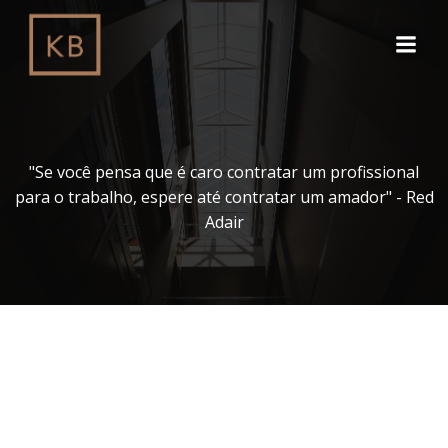
Pular
para
o
conteúdo
"Se você pensa que é caro contratar um profissional
para o trabalho, espere até contratar um amador" - Red
Adair